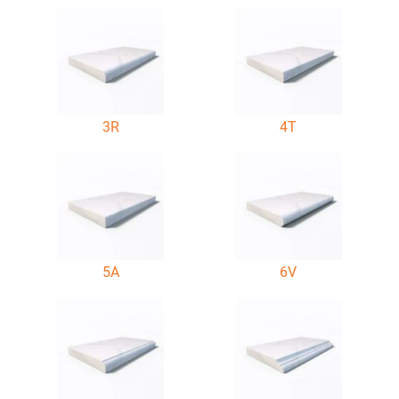
3R
4T
5A
6V