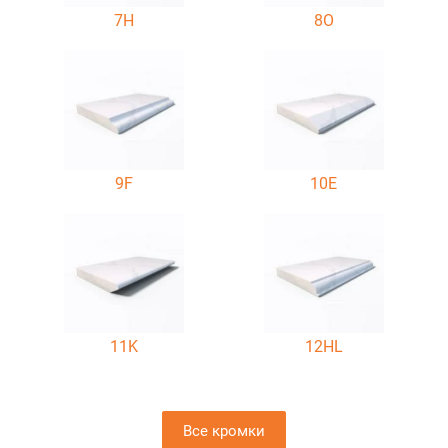
7H
8O
9F
10E
11K
12HL
Все кромки