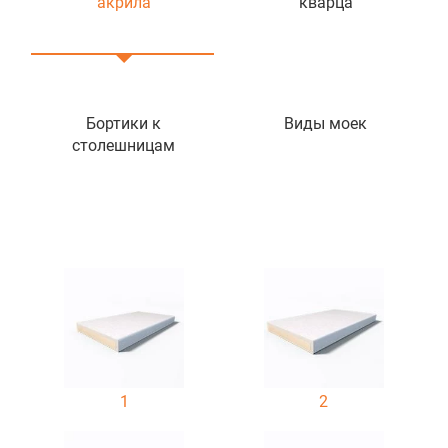
акрила
кварца
Бортики к
Виды моек
столешницам
1
2