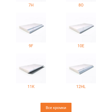
7H
8O
9F
10E
11K
12HL
Все кромки