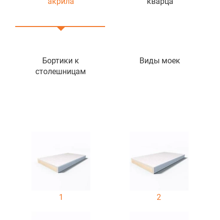
акрила
кварца
Бортики к
Виды моек
столешницам
1
2