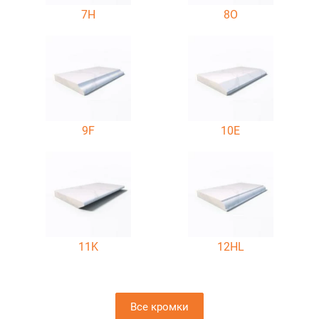
7H
8O
9F
10E
11K
12HL
Все кромки