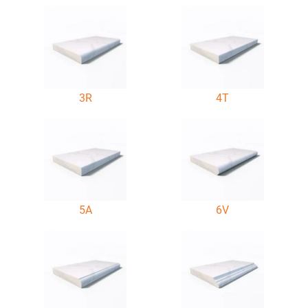
3R
4T
5A
6V