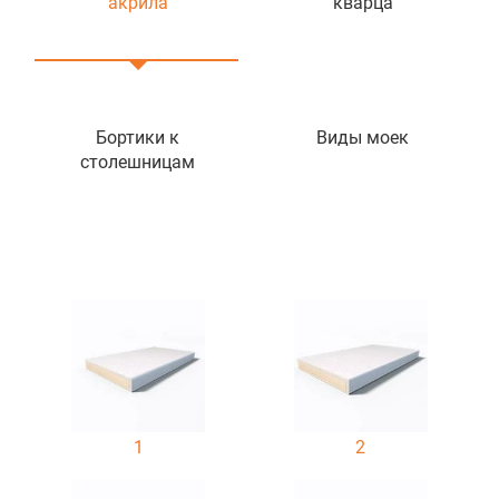
акрила
кварца
Бортики к
Виды моек
столешницам
1
2