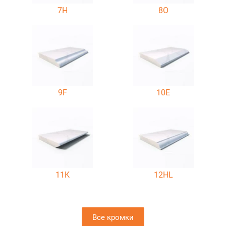
7H
8O
9F
10E
11K
12HL
Все кромки