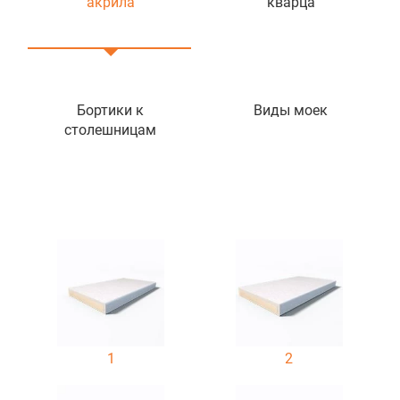
акрила
кварца
Бортики к
Виды моек
столешницам
1
2