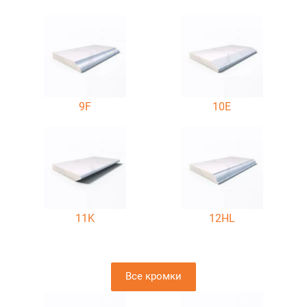
9F
10E
11K
12HL
Все кромки