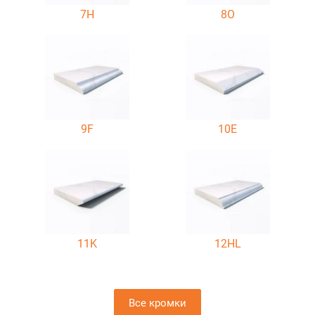
7H
8O
9F
10E
11K
12HL
Все кромки