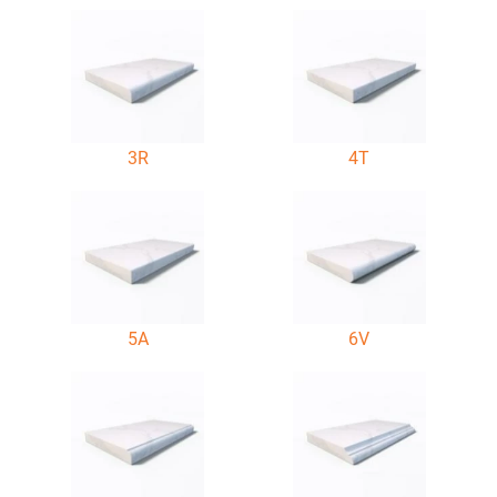
3R
4T
5A
6V