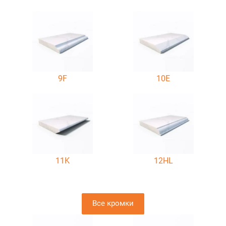
9F
10E
11K
12HL
Все кромки