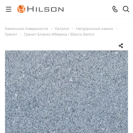
Каменные поверхности
Каталог
Натуральные камни
Гранит
Гранит Бланко Иберика / Blanco Iberico