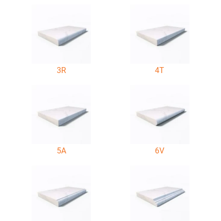
3R
4T
5A
6V