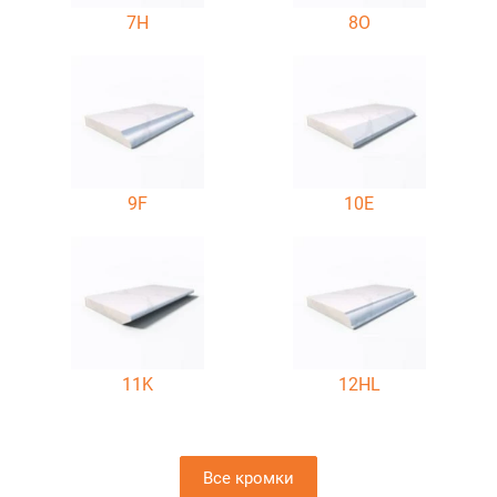
7H
8O
9F
10E
11K
12HL
Все кромки