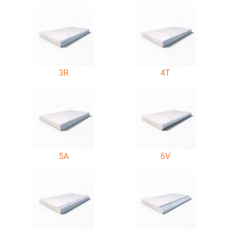
3R
4T
5A
6V