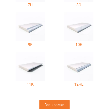
7H
8O
9F
10E
11K
12HL
Все кромки