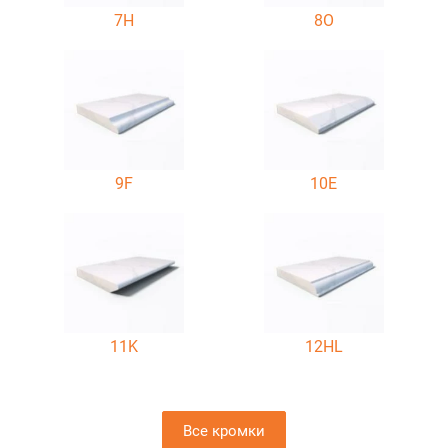
7H
8O
9F
10E
11K
12HL
Все кромки