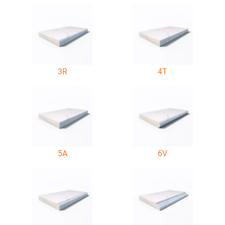
3R
4T
5A
6V