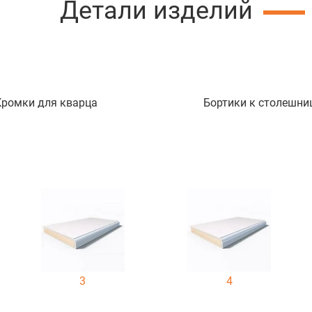
Детали изделий
Кромки для кварца
Бортики к столешни
3
4