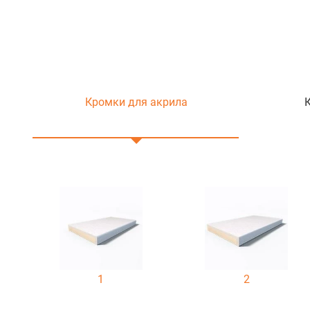
Кромки для акрила
1
2