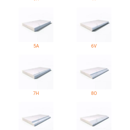
5A
6V
7H
8O