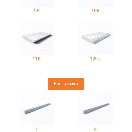
9F
10E
11K
12HL
Все кромки
1
2