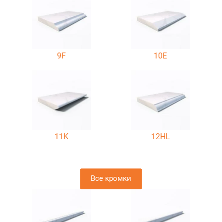
9F
10E
11K
12HL
Все кромки