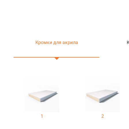
Кромки для акрила
1
2