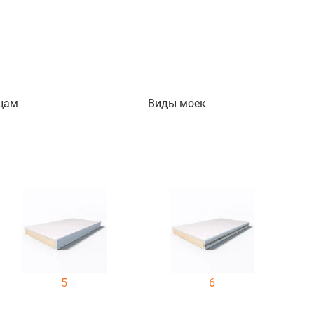
цам
Виды моек
5
6