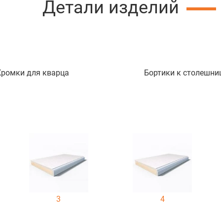
Детали изделий
Кромки для кварца
Бортики к столешни
3
4