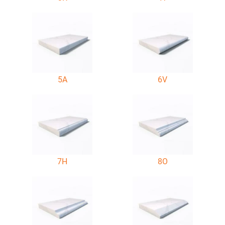
5A
6V
7H
8O