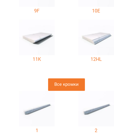
9F
10E
11K
12HL
Все кромки
1
2