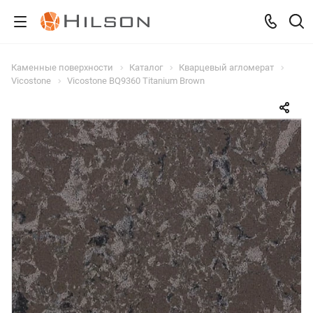
Каменные поверхности
Каталог
Кварцевый агломерат
Vicostone
Vicostone BQ9360 Titanium Brown