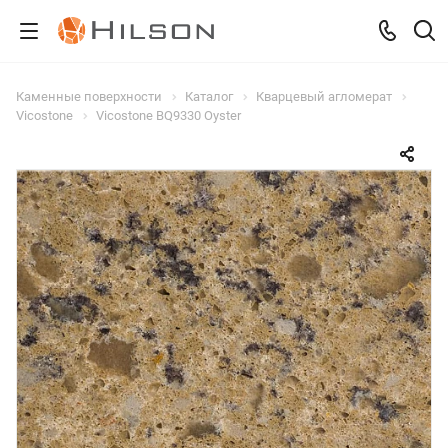
Каменные поверхности
Каталог
Кварцевый агломерат
Vicostone
Vicostone BQ9330 Oyster