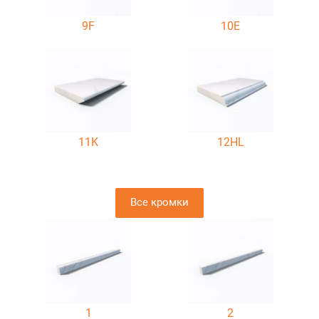
9F
10E
11K
12HL
Все кромки
1
2