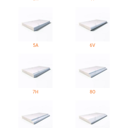
5A
6V
7H
8O