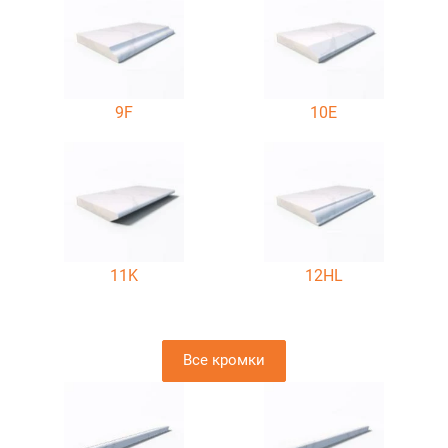
9F
10E
11K
12HL
Все кромки