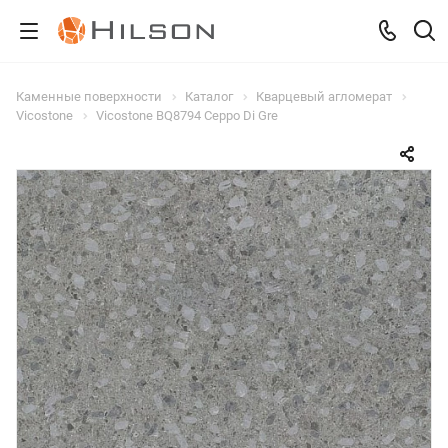
Каменные поверхности
Каталог
Кварцевый агломерат
Vicostone
Vicostone BQ8794 Ceppo Di Gre