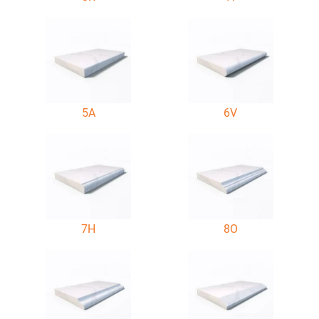
5A
6V
7H
8O