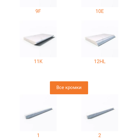
9F
10E
11K
12HL
Все кромки
1
2