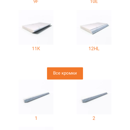
9F
10E
11K
12HL
Все кромки
1
2