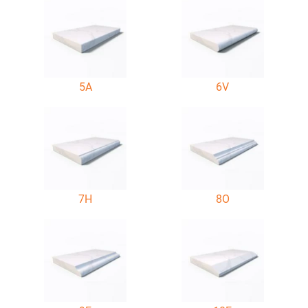
5A
6V
7H
8O