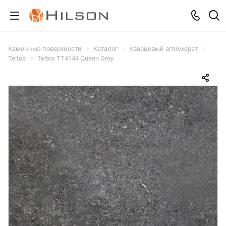
Каменные поверхности
Каталог
Кварцевый агломерат
Teltos
Teltos TT4144 Queen Grey