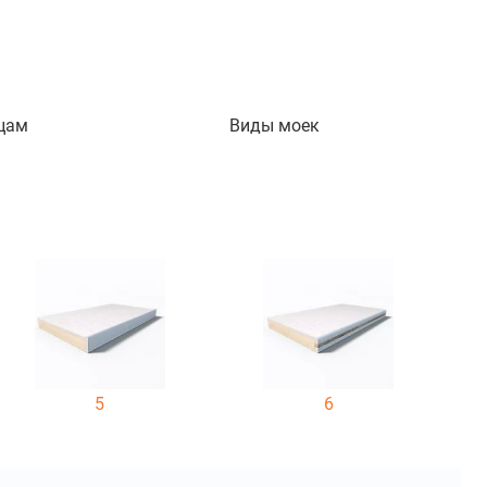
цам
Виды моек
5
6