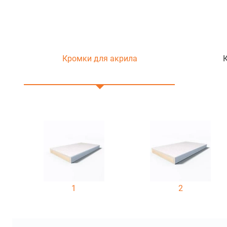
Кромки для акрила
1
2