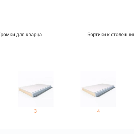
Кромки для кварца
Бортики к столешни
3
4