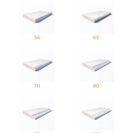
5A
6V
7H
8O