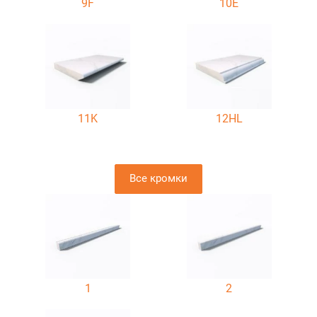
9F
10E
11K
12HL
Все кромки
1
2