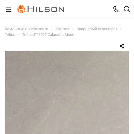
Каменные поверхности
Каталог
Кварцевый агломерат
Teltos
Teltos TT2507 Calacatta Mood