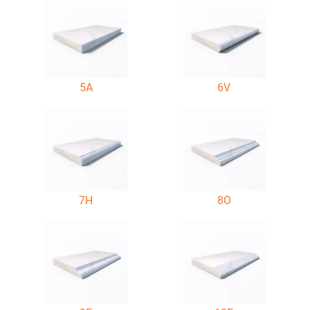
5A
6V
7H
8O