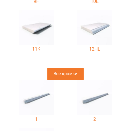
9F
10E
11K
12HL
Все кромки
1
2