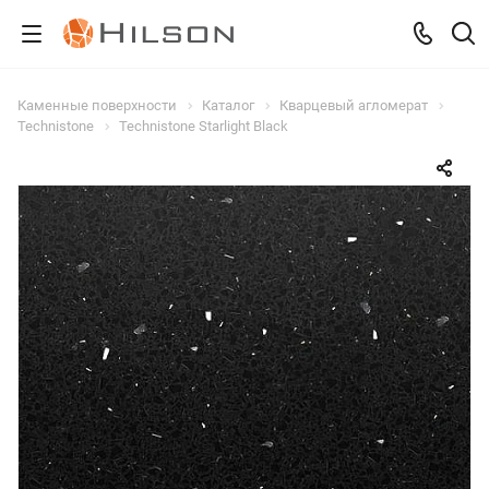
Каменные поверхности
Каталог
Кварцевый агломерат
Technistone
Technistone Starlight Black