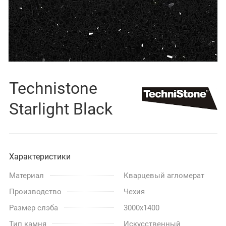
Technistone
Starlight Black
Характеристики
Материал
Кварцевый агломерат
Производство
Чехия
Размер слэба
3000x1400
Тип камня
Искусственный