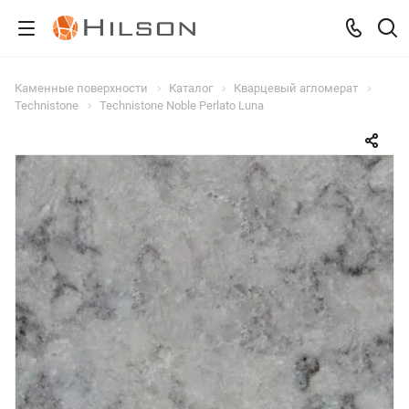
Каменные поверхности
Каталог
Кварцевый агломерат
Technistone
Technistone Noble Perlato Luna