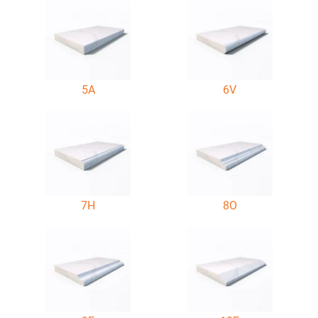
5A
6V
7H
8O