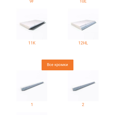
9F
10E
11K
12HL
Все кромки
1
2