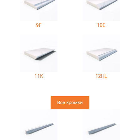
9F
10E
11K
12HL
Все кромки