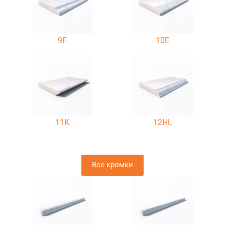
9F
10E
11K
12HL
Все кромки