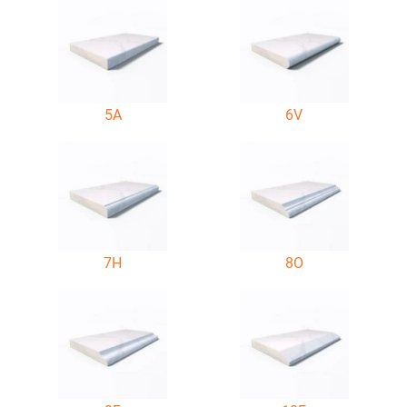
5A
6V
7H
8O