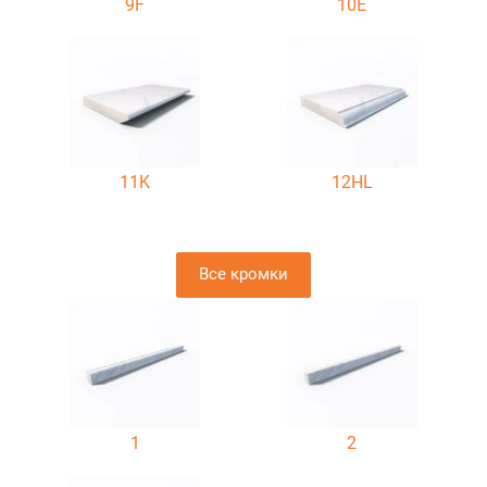
9F
10E
11K
12HL
Все кромки
1
2