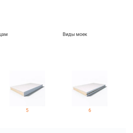
цам
Виды моек
5
6