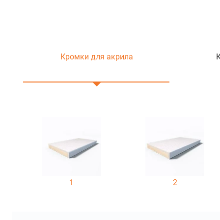
Кромки для акрила
1
2