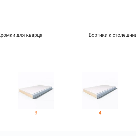
Кромки для кварца
Бортики к столешни
3
4