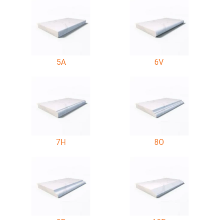
5A
6V
7H
8O