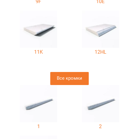
9F
10E
11K
12HL
Все кромки
1
2