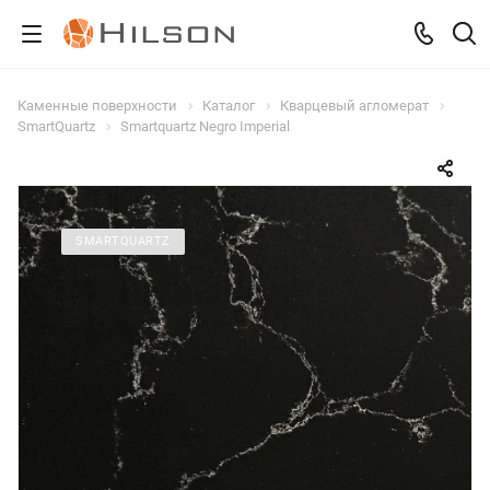
Каменные поверхности
Каталог
Кварцевый агломерат
SmartQuartz
Smartquartz Negro Imperial
SMARTQUARTZ