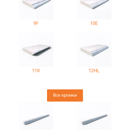
9F
10E
11K
12HL
Все кромки