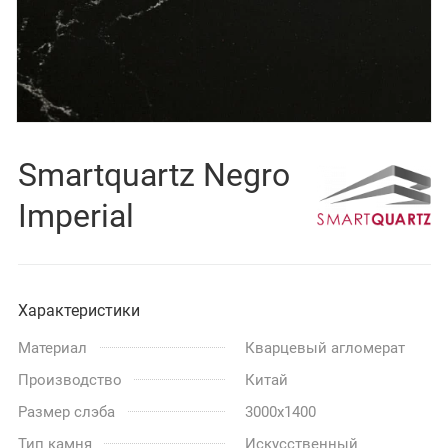
Smartquartz Negro
Imperial
Характеристики
Материал
Кварцевый агломерат
Производство
Китай
Размер слэба
3000x1400
Тип камня
Искусственный