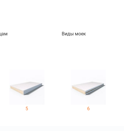
цам
Виды моек
5
6