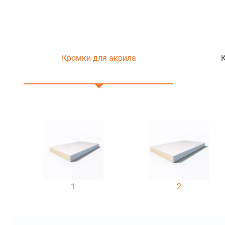
Кромки для акрила
1
2