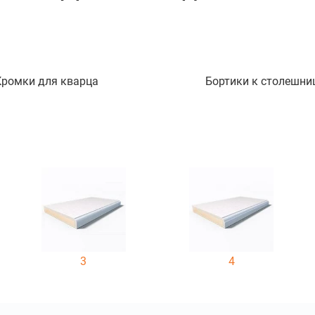
Кромки для кварца
Бортики к столешни
3
4