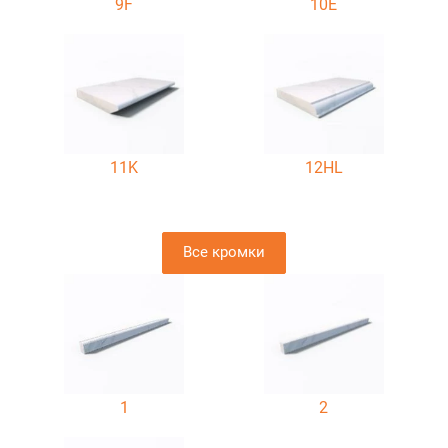
9F
10E
11K
12HL
Все кромки
1
2