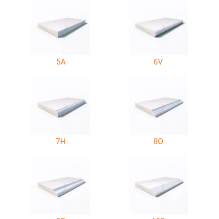
5A
6V
7H
8O