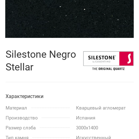
Silestone Negro
Stellar
Характеристики
Материал
Кварцевый агломерат
Производство
Испания
Размер слэба
3000x1400
Тип камня
Искусственный