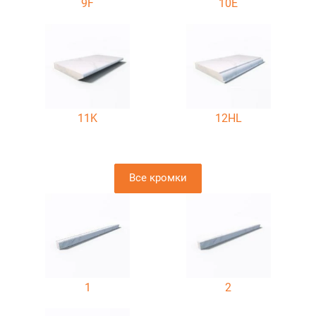
9F
10E
11K
12HL
Все кромки
1
2