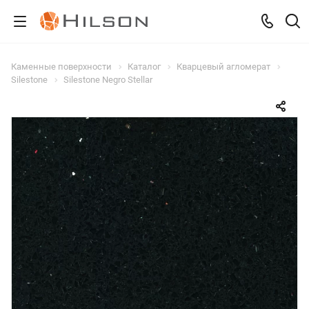
Каменные поверхности
Каталог
Кварцевый агломерат
Silestone
Silestone Negro Stellar