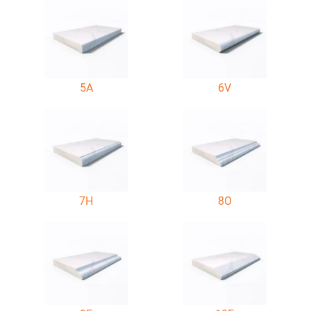
5A
6V
7H
8O