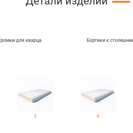
Детали изделий
Кромки для кварца
Бортики к столешни
3
4