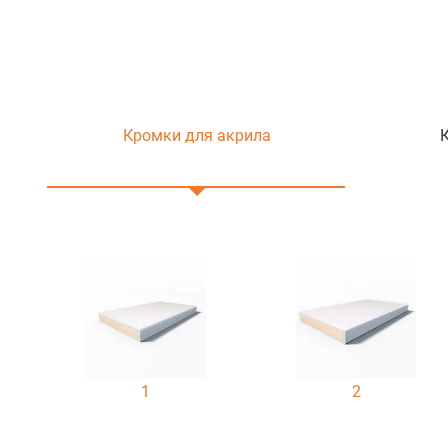
Кромки для акрила
1
2