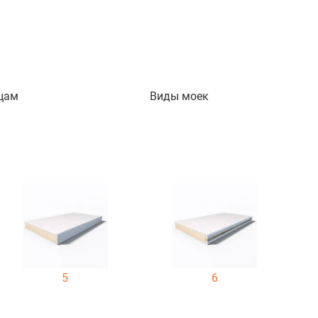
цам
Виды моек
5
6