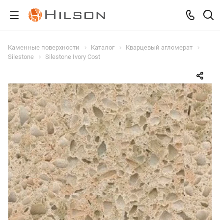
Каменные поверхности
Каталог
Кварцевый агломерат
Silestone
Silestone Ivory Cost