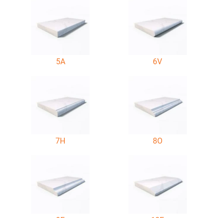
5A
6V
7H
8O