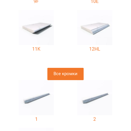
9F
10E
11K
12HL
Все кромки
1
2