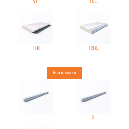
9F
10E
11K
12HL
Все кромки
1
2