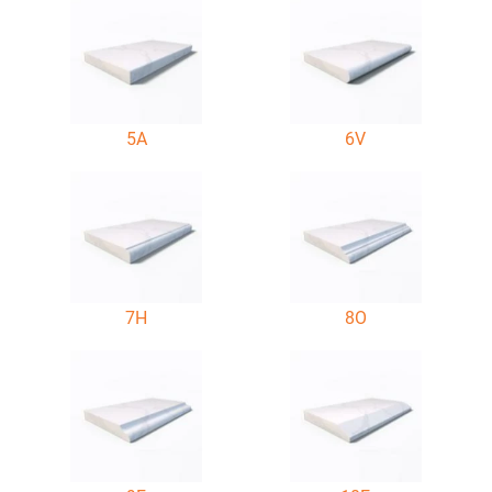
5A
6V
7H
8O