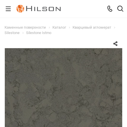
Каменные поверхности
Каталог
Кварцевый агломерат
Silestone
Silestone Istmo