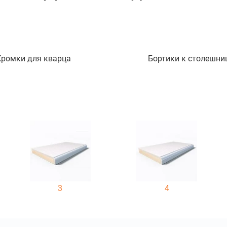
Кромки для кварца
Бортики к столешни
3
4