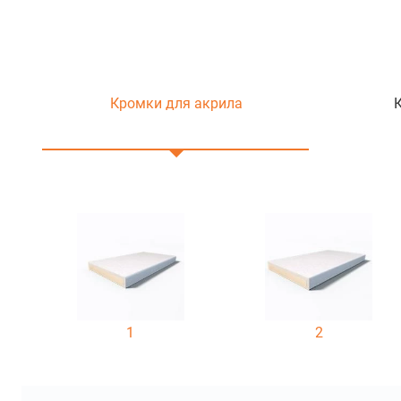
Кромки для акрила
1
2