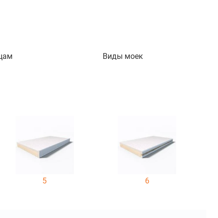
цам
Виды моек
5
6