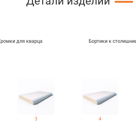
Детали изделий
Кромки для кварца
Бортики к столешни
3
4