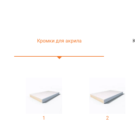
Кромки для акрила
1
2