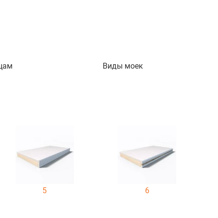
цам
Виды моек
5
6