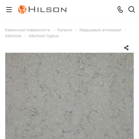
Каменные поверхности
Каталог
Кварцевый агломерат
Silestone
Silestone Cygnus