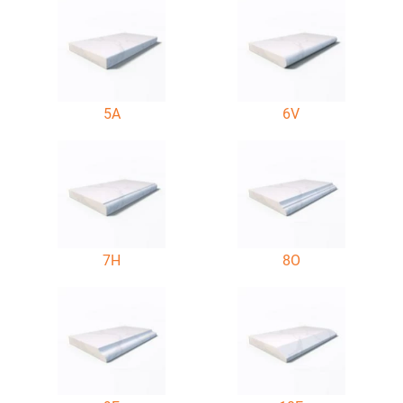
5A
6V
7H
8O