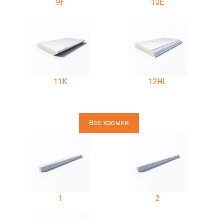
9F
10E
11K
12HL
Все кромки
1
2