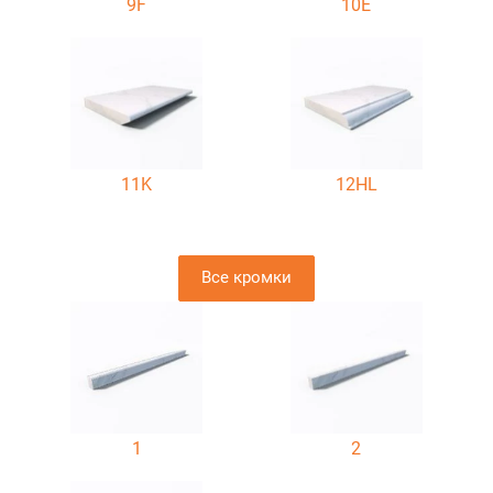
9F
10E
11K
12HL
Все кромки
1
2