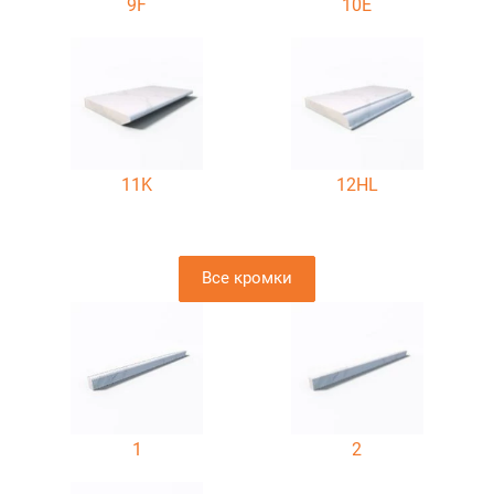
9F
10E
11K
12HL
Все кромки
1
2