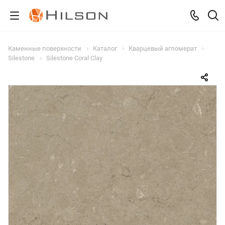
Каменные поверхности
Каталог
Кварцевый агломерат
Silestone
Silestone Coral Clay