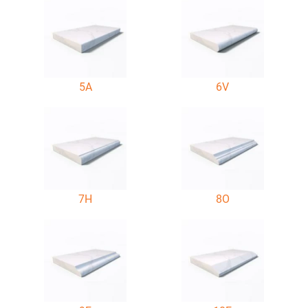
5A
6V
7H
8O