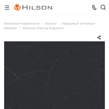
Каменные поверхности
Каталог
Кварцевый агломерат
Silestone
Silestone Charcoal Soapstone