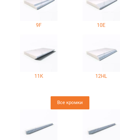
9F
10E
11K
12HL
Все кромки