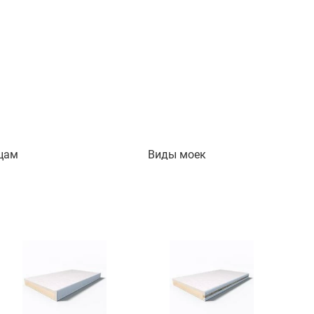
цам
Виды моек