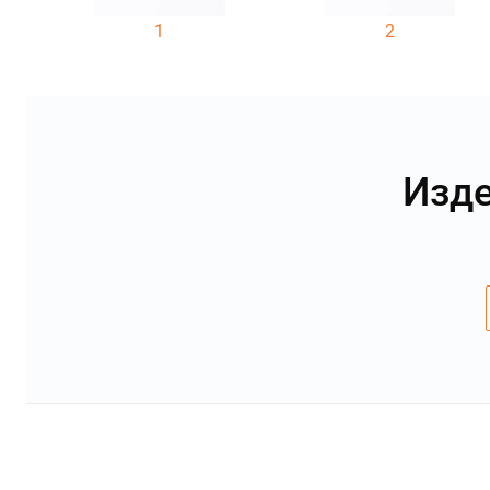
1
2
Изде