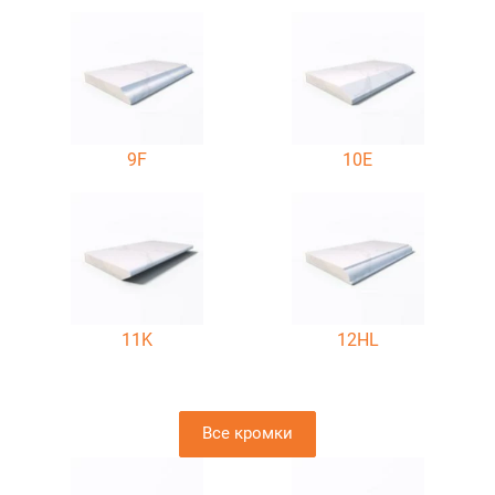
9F
10E
11K
12HL
Все кромки