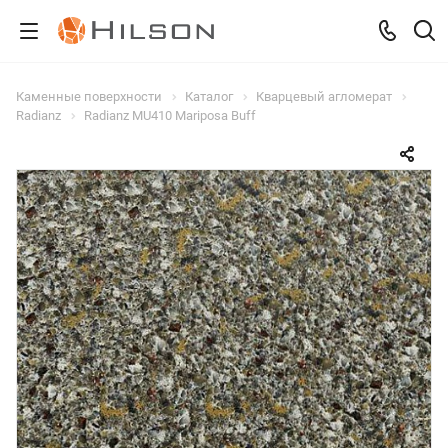
Каменные поверхности
Каталог
Кварцевый агломерат
Radianz
Radianz MU410 Mariposa Buff