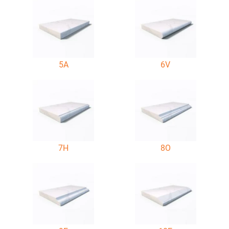
5A
6V
7H
8O