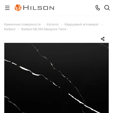
Каменные поверхности
Каталог
Кварцевый агломерат
Radianz
Radianz ML950 Marquina Tierra