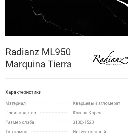
Radianz ML950
Marquina Tierra
Характеристики
Материал
Кварцевый агломерат
Производство
Южная Корея
Размер слэба
3100x1520
Тип камня
Искусственный