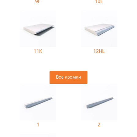
9F
10E
11K
12HL
Все кромки
1
2