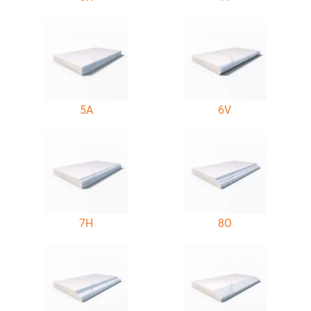
5A
6V
7H
8O