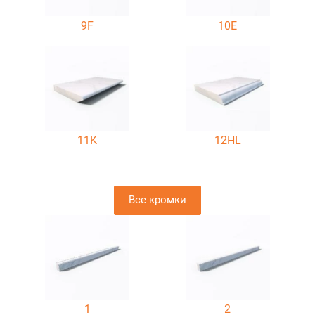
9F
10E
11K
12HL
Все кромки
1
2