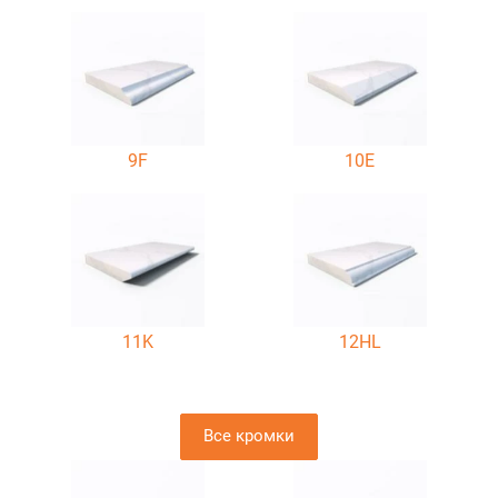
9F
10E
11K
12HL
Все кромки