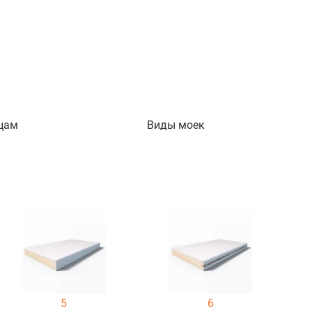
цам
Виды моек
5
6