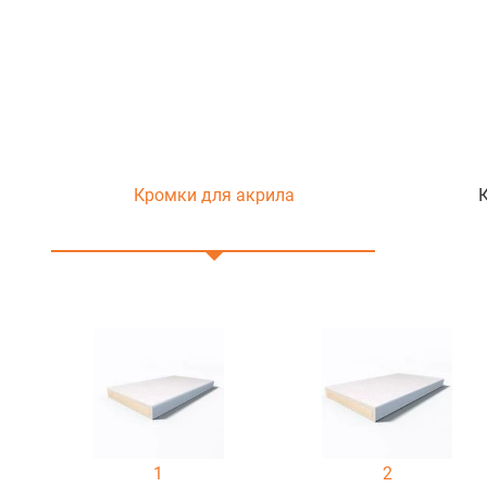
Кромки для акрила
1
2