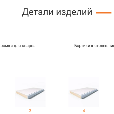
Детали изделий
Кромки для кварца
Бортики к столешни
3
4