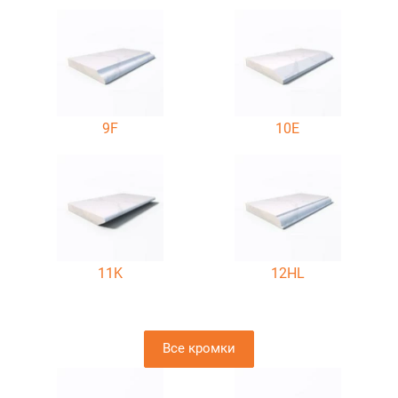
9F
10E
11K
12HL
Все кромки