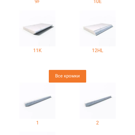
9F
10E
11K
12HL
Все кромки
1
2