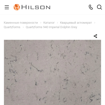
Каменные поверхности
Каталог
Кварцевый агломерат
Quartzforms
Quartzforms 940 Imperial Dolphin Grey