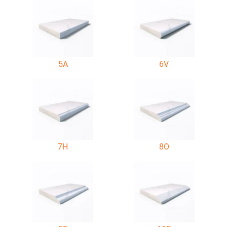
5A
6V
7H
8O