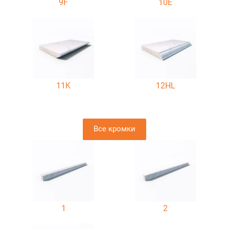
9F
10E
11K
12HL
Все кромки
1
2