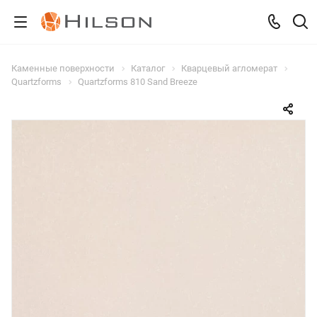
Каменные поверхности
Каталог
Кварцевый агломерат
Quartzforms
Quartzforms 810 Sand Breeze